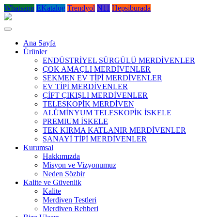
Whatsapp
EKatalog
Trendyol
N11
Hepsiburada
Ana Sayfa
Ürünler
ENDÜSTRİYEL SÜRGÜLÜ MERDİVENLER
ÇOK AMAÇLI MERDİVENLER
SEKMEN EV TİPİ MERDİVENLER
EV TİPİ MERDİVENLER
ÇİFT ÇIKIŞLI MERDİVENLER
TELESKOPİK MERDİVEN
ALÜMİNYUM TELESKOPİK İSKELE
PREMIUM İSKELE
TEK KIRMA KATLANIR MERDİVENLER
SANAYİ TİPİ MERDİVENLER
Kurumsal
Hakkımızda
Misyon ve Vizyonumuz
Neden Sözbir
Kalite ve Güvenlik
Kalite
Merdiven Testleri
Merdiven Rehberi