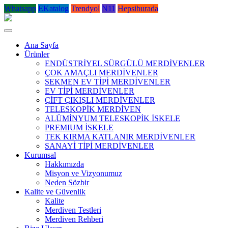
Whatsapp
EKatalog
Trendyol
N11
Hepsiburada
Ana Sayfa
Ürünler
ENDÜSTRİYEL SÜRGÜLÜ MERDİVENLER
ÇOK AMAÇLI MERDİVENLER
SEKMEN EV TİPİ MERDİVENLER
EV TİPİ MERDİVENLER
ÇİFT ÇIKIŞLI MERDİVENLER
TELESKOPİK MERDİVEN
ALÜMİNYUM TELESKOPİK İSKELE
PREMIUM İSKELE
TEK KIRMA KATLANIR MERDİVENLER
SANAYİ TİPİ MERDİVENLER
Kurumsal
Hakkımızda
Misyon ve Vizyonumuz
Neden Sözbir
Kalite ve Güvenlik
Kalite
Merdiven Testleri
Merdiven Rehberi