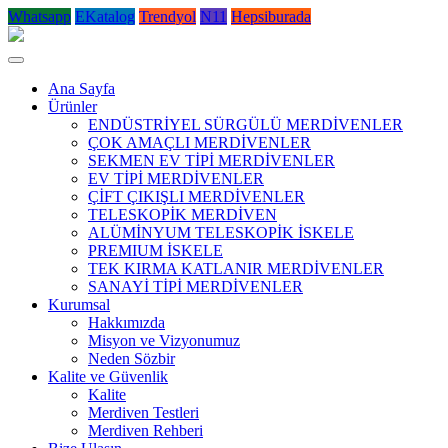
Whatsapp
EKatalog
Trendyol
N11
Hepsiburada
Ana Sayfa
Ürünler
ENDÜSTRİYEL SÜRGÜLÜ MERDİVENLER
ÇOK AMAÇLI MERDİVENLER
SEKMEN EV TİPİ MERDİVENLER
EV TİPİ MERDİVENLER
ÇİFT ÇIKIŞLI MERDİVENLER
TELESKOPİK MERDİVEN
ALÜMİNYUM TELESKOPİK İSKELE
PREMIUM İSKELE
TEK KIRMA KATLANIR MERDİVENLER
SANAYİ TİPİ MERDİVENLER
Kurumsal
Hakkımızda
Misyon ve Vizyonumuz
Neden Sözbir
Kalite ve Güvenlik
Kalite
Merdiven Testleri
Merdiven Rehberi